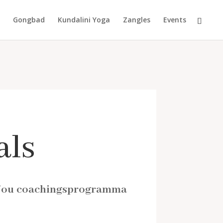
Gongbad
Kundalini Yoga
Zangles
Events
als
l You coachingsprogramma